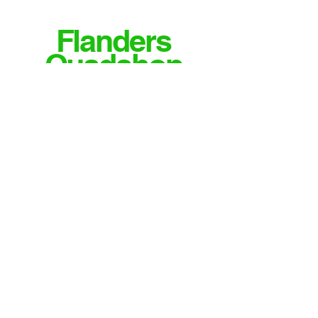
Flanders
Quadshop
MEER INFO OF VRAGEN?
CONTACTEER ONS
Email
info@flandersquadshop.be
Tieltsestraat 23
8531 Hulste
Contact
Tel: 0474/35.28.04
Meld je aan voor onze nieuwsbrief