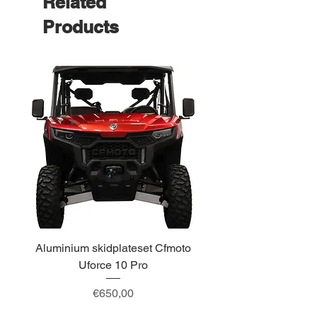
Related
Products
Aluminium skidplateset Cfmoto
Alu skidplateset A
Uforce 10 Pro
Price
€650,00