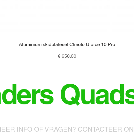
Aluminium skidplateset Cfmoto Uforce 10 Pro
Snel overzicht
Prijs
€ 650,00
nders Quad
EER INFO OF VRAGEN? CONTACTEER O