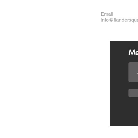
Email
info@flandersqu
Me