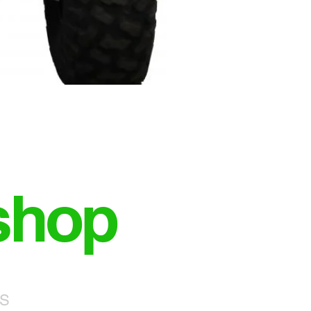
shop
NS