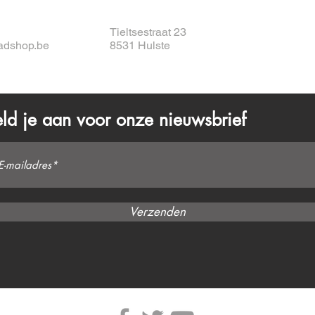
Tieltsestraat 23
adshop.be
8531 Hulste
ld je aan voor onze nieuwsbrief
Verzenden