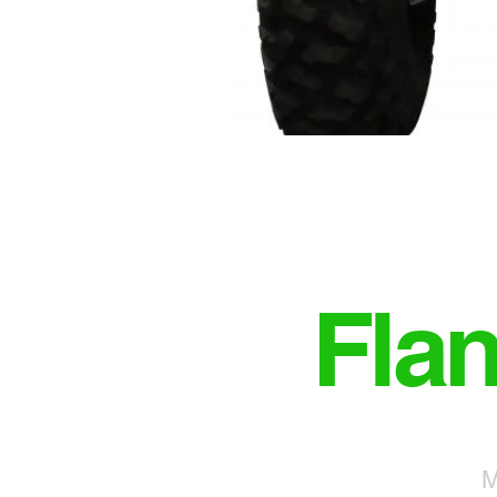
Fla
M