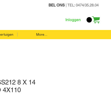
BEL ONS
| TEL: 0474/35.28.04
Inloggen
ertuigen
More...
S212 8 X 14
 4X110