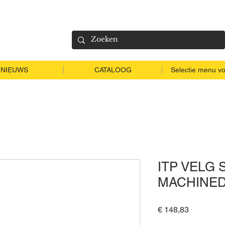
NIEUWS
CATALOOG
Selectie menu vo
ITP VELG S
MACHINED
Prijs
€ 148,83