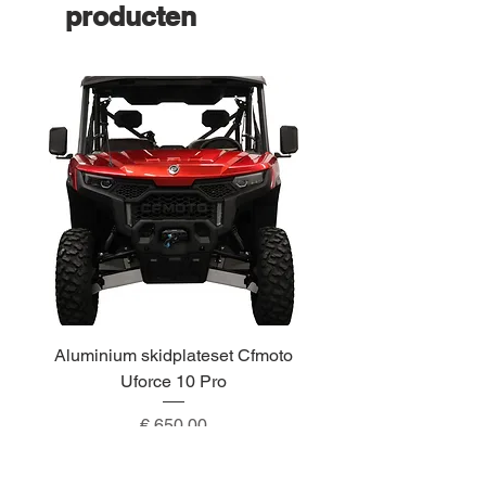
producten
Aluminium skidplateset Cfmoto
Alu skidplateset A
Uforce 10 Pro
Prijs
€ 650,00