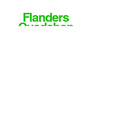
Flanders
Quadshop
MEER INFO OF VRAGEN?
CONTACTEER ONS
Email
info@flandersquadshop.be
Tieltsestraat 23
8531 Hulste
Contact
Tel: 0474/35.28.04
Meld je aan voor onze nieuwsbrief