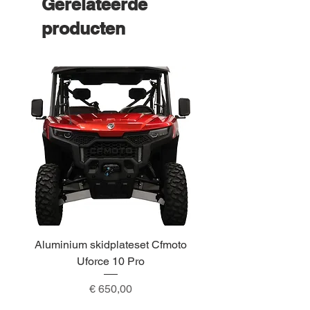
Gerelateerde
producten
Aluminium skidplateset Cfmoto
Alu skidplateset A
Uforce 10 Pro
Prijs
€ 650,00