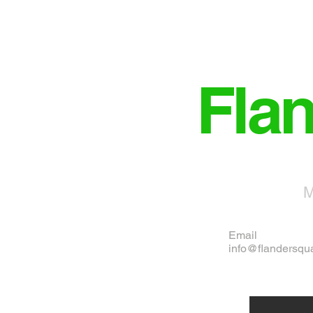
Fla
M
Email
info@flandersqu