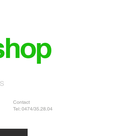
shop
NS
Contact
Tel: 0474/35.28.04