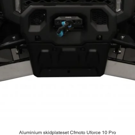
Aluminium skidplateset Cfmoto Uforce 10 Pro
Snel overzicht