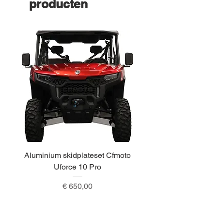
producten
Aluminium skidplateset Cfmoto
Alu skidplateset A
Uforce 10 Pro
Prijs
€ 650,00