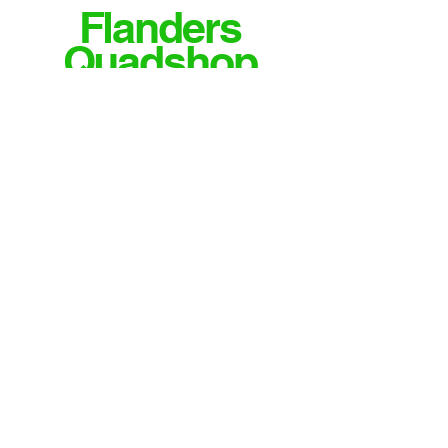
Flanders
Quadshop
MEER INFO OF VRAGEN?
CONTACTEER ONS
Email
info@flandersquadshop.be
Tieltsestraat 23
8531 Hulste
Contact
Tel: 0474/35.28.04
Meld je aan voor onze nieuwsbrief
Verzenden