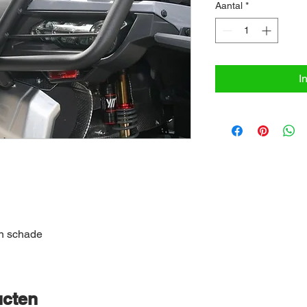
Aantal
*
I
en schade
ucten