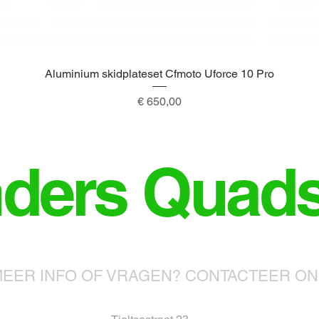
Aluminium skidplateset Cfmoto Uforce 10 Pro
Snel overzicht
Prijs
€ 650,00
nders Quad
EER INFO OF VRAGEN? CONTACTEER O