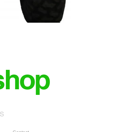
shop
NS