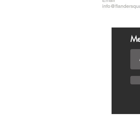
Email
info@flandersqu
Me