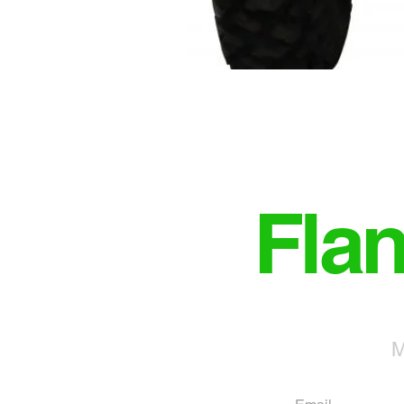
Fla
M