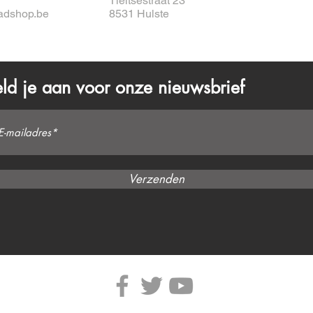
Tieltsestraat 23
adshop.be
8531 Hulste
ld je aan voor onze nieuwsbrief
Verzenden