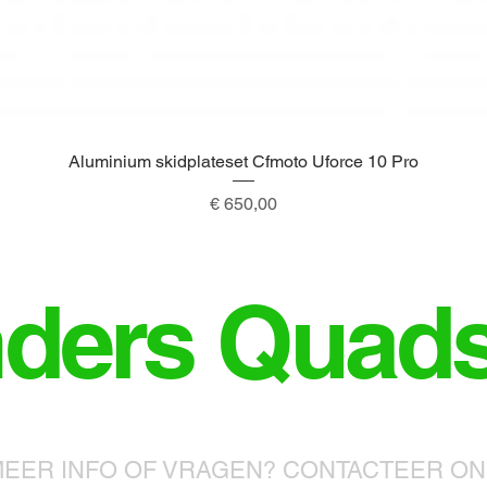
Aluminium skidplateset Cfmoto Uforce 10 Pro
Snel overzicht
Prijs
€ 650,00
nders Quad
EER INFO OF VRAGEN? CONTACTEER O