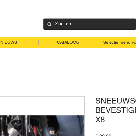
NIEUWS
CATALOOG
Selectie menu vo
SNEEUWS
BEVESTIG
X8
Prijs