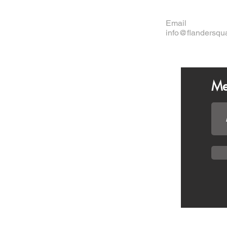
Email
info@flandersqu
Me