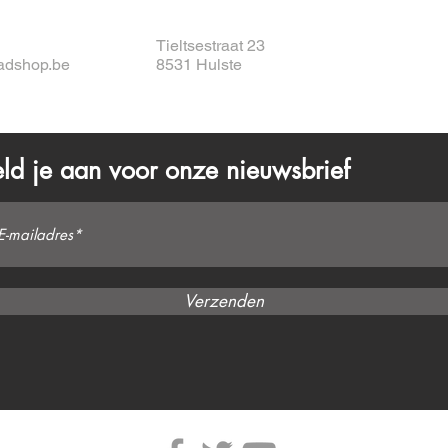
Tieltsestraat 23
adshop.be
8531 Hulste
ld je aan voor onze nieuwsbrief
Verzenden