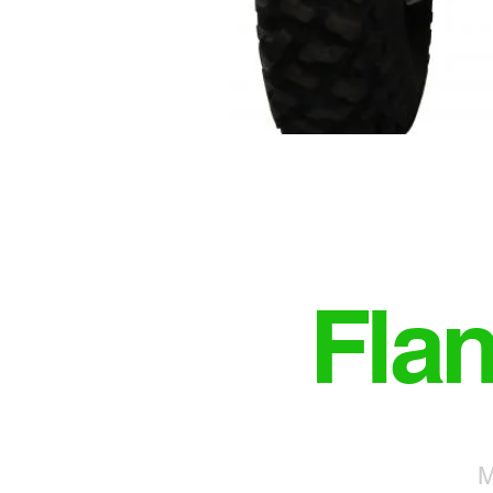
Fla
M