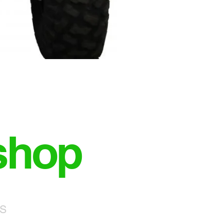
shop
NS