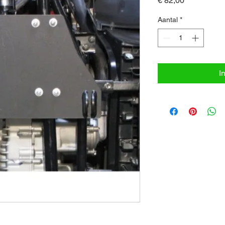
€ 82,00
Aantal
*
I