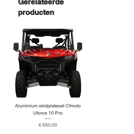
Gerelateerde
producten
Aluminium skidplateset Cfmoto
Alu skidplateset A
Uforce 10 Pro
Prijs
€ 650,00