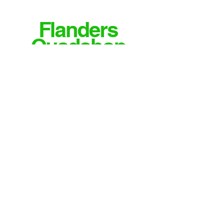
Flanders
Quadshop
MEER INFO OF VRAGEN?
CONTACTEER ONS
Email
info@flandersquadshop.be
Tieltsestraat 23
8531 Hulste
Contact
Tel: 0474/35.28.04
Meld je aan voor onze nieuwsbrief