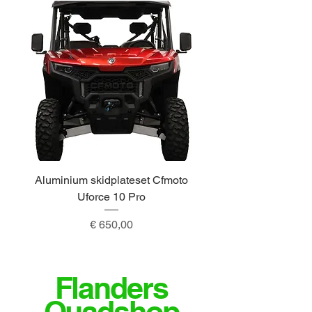
Aluminium skidplateset Cfmoto
Alu skidplateset A
Uforce 10 Pro
Prijs
€ 650,00
Flanders
Quadshop