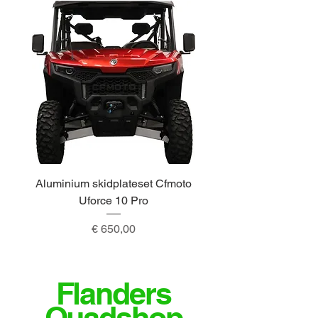
Aluminium skidplateset Cfmoto
Alu skidplateset A
Uforce 10 Pro
Prijs
€ 650,00
Flanders
Quadshop