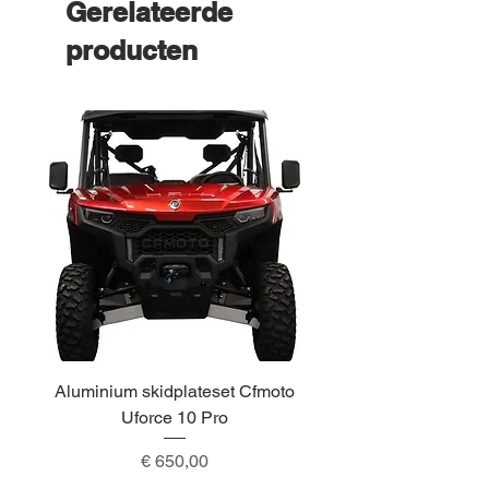
Gerelateerde
producten
Aluminium skidplateset Cfmoto
Alu skidplateset A
Uforce 10 Pro
Prijs
€ 650,00