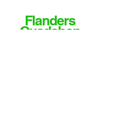
Flanders
Quadshop
MEER INFO OF VRAGEN?
CONTACTEER ONS
Email
info@flandersquadshop.be
Tieltsestraat 23
8531 Hulste
Contact
Tel: 0474/35.28.04
Meld je aan voor onze nieuwsbrief