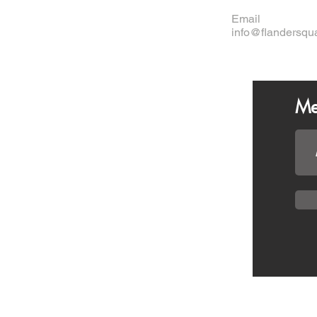
Email
info@flandersqu
Me