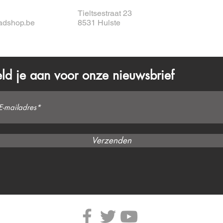
Tieltsestraat 23
adshop.be
8531 Hulste
ld je aan voor onze nieuwsbrief
Verzenden