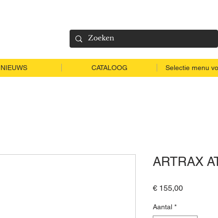
NIEUWS
CATALOOG
Selectie menu vo
ARTRAX AT
Prijs
€ 155,00
Aantal
*