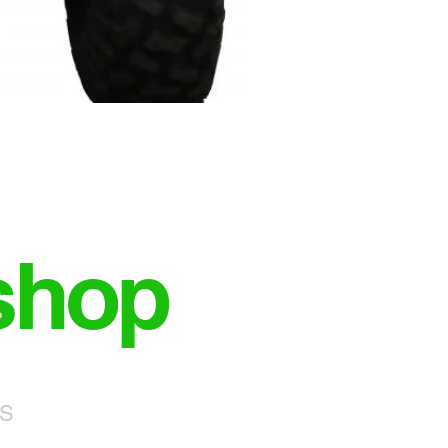
shop
NS