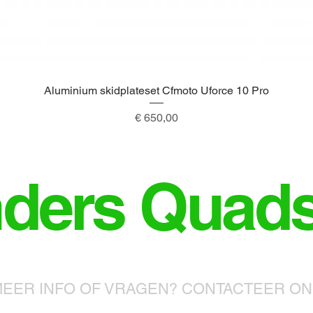
Aluminium skidplateset Cfmoto Uforce 10 Pro
Snel overzicht
Prijs
€ 650,00
nders Quad
EER INFO OF VRAGEN? CONTACTEER O