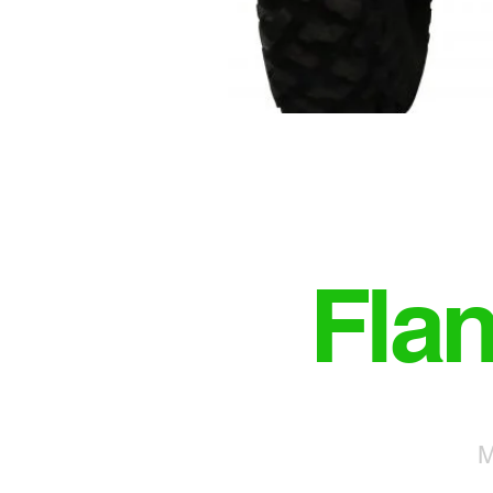
Fla
M