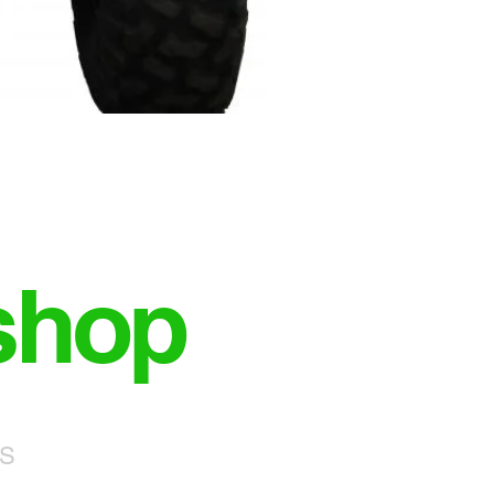
shop
NS