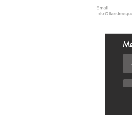
Email
info@flandersqu
Me