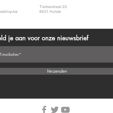
Tieltsestraat 23
adshop.be
8531 Hulste
ld je aan voor onze nieuwsbrief
Verzenden