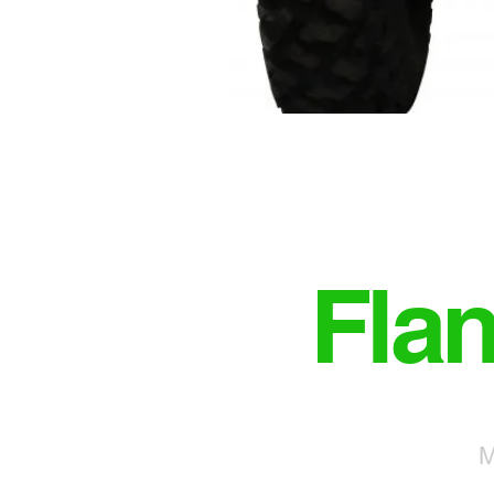
Fla
M