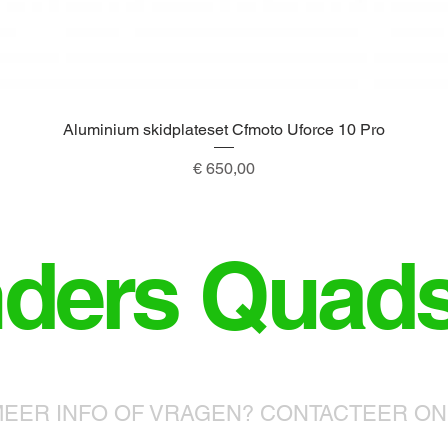
Aluminium skidplateset Cfmoto Uforce 10 Pro
Snel overzicht
Prijs
€ 650,00
nders Quad
EER INFO OF VRAGEN? CONTACTEER O