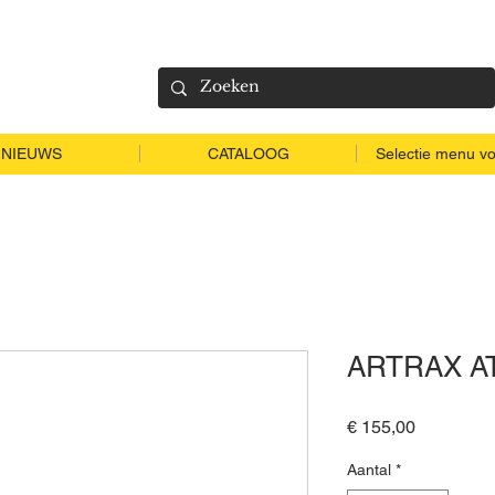
NIEUWS
CATALOOG
Selectie menu vo
ARTRAX AT
Prijs
€ 155,00
Aantal
*