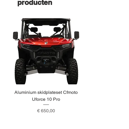
producten
Aluminium skidplateset Cfmoto
Alu skidplateset A
Uforce 10 Pro
Prijs
€ 650,00