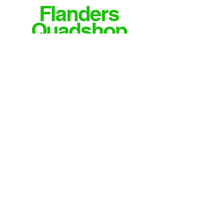
Flanders
Quadshop
MEER INFO OF VRAGEN?
CONTACTEER ONS
Email
info@flandersquadshop.be
Tieltsestraat 23
8531 Hulste
Contact
Tel: 0474/35.28.04
Meld je aan voor onze nieuwsbrief
Verzenden