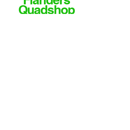
Quadshop
MEER INFO OF VRAGEN?
CONTACTEER ONS
Email
info@flandersquadshop.be
Tieltsestraat 23
8531 Hulste
Contact
Tel: 0474/35.28.04
Meld je aan voor onze nieuwsbrief
Verzenden