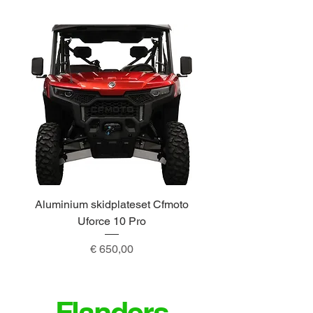
Aluminium skidplateset Cfmoto
Alu skidplateset A
Uforce 10 Pro
Prijs
€ 650,00
Flanders