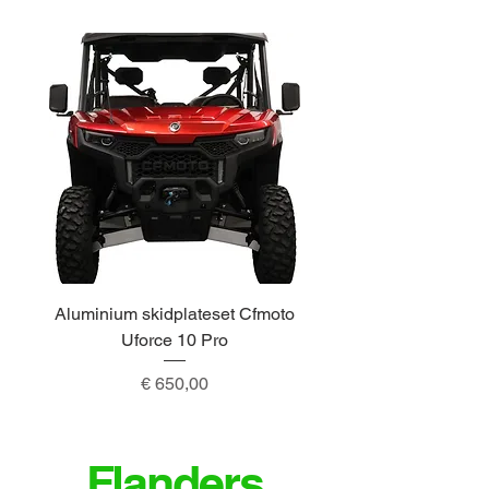
Aluminium skidplateset Cfmoto
Alu skidplateset A
Uforce 10 Pro
Prijs
€ 650,00
Flanders