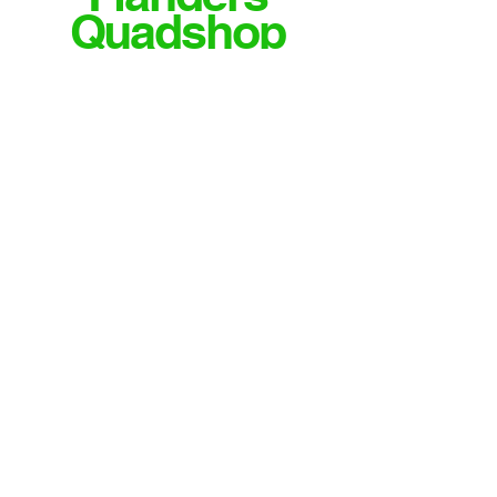
Quadshop
MEER INFO OF VRAGEN?
CONTACTEER ONS
Email
info@flandersquadshop.be
Tieltsestraat 23
8531 Hulste
Contact
Tel: 0474/35.28.04
Meld je aan voor onze nieuwsbrief
Verzenden