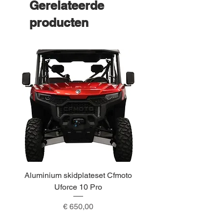
Gerelateerde
producten
Aluminium skidplateset Cfmoto
Alu skidplateset A
Uforce 10 Pro
Prijs
€ 650,00