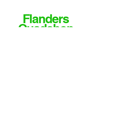
Flanders
Quadshop
MEER INFO OF VRAGEN?
CONTACTEER ONS
Email
info@flandersquadshop.be
Tieltsestraat 23
8531 Hulste
Contact
Tel: 0474/35.28.04
Meld je aan voor onze nieuwsbrief