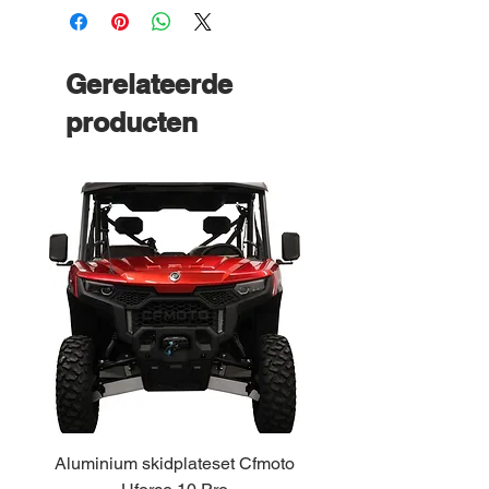
Gerelateerde
producten
Aluminium skidplateset Cfmoto
Alu skidplateset A