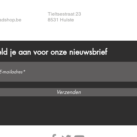
Tieltsestraat 23
adshop.be
8531 Hulste
ld je aan voor onze nieuwsbrief
Verzenden