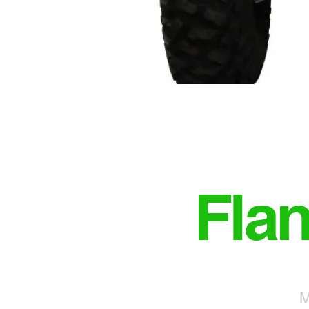
Fla
M