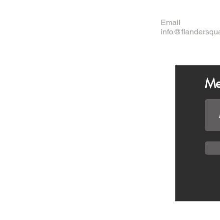
Email
info@flandersqu
Me