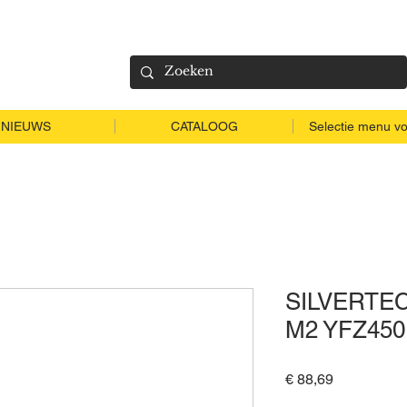
NIEUWS
CATALOOG
Selectie menu vo
SILVERTE
M2 YFZ450
Prijs
€ 88,69