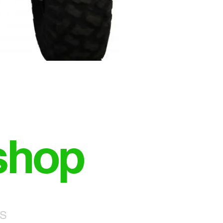
shop
NS