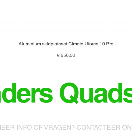
Aluminium skidplateset Cfmoto Uforce 10 Pro
Snel overzicht
Prijs
€ 650,00
nders Quad
EER INFO OF VRAGEN? CONTACTEER O