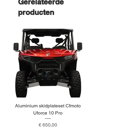
Gerelateerde
producten
Aluminium skidplateset Cfmoto
Alu skidplateset A
Uforce 10 Pro
Prijs
€ 650,00