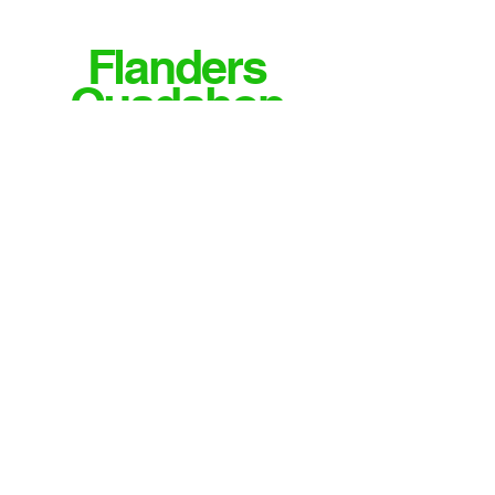
Flanders
Quadshop
MEER INFO OF VRAGEN?
CONTACTEER ONS
Email
info@flandersquadshop.be
Tieltsestraat 23
8531 Hulste
Contact
Tel: 0474/35.28.04
Meld je aan voor onze nieuwsbrief