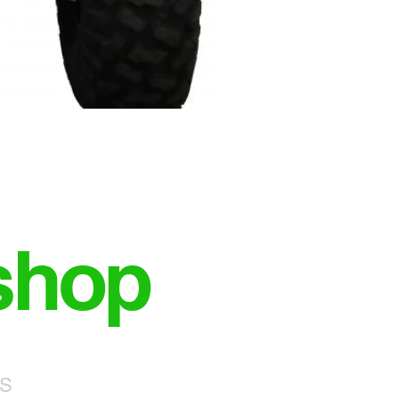
shop
NS