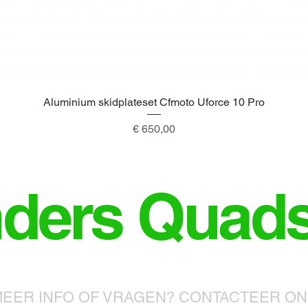
Aluminium skidplateset Cfmoto Uforce 10 Pro
Snel overzicht
Prijs
€ 650,00
nders Quad
EER INFO OF VRAGEN? CONTACTEER O