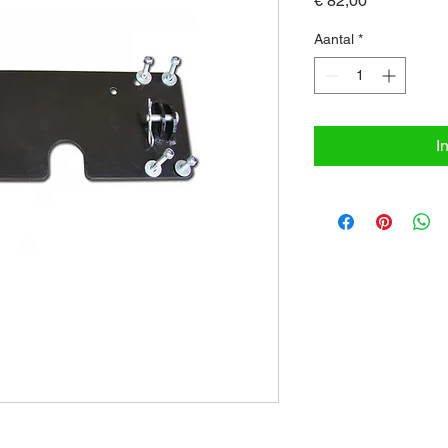
€ 82,00
Aantal
*
I