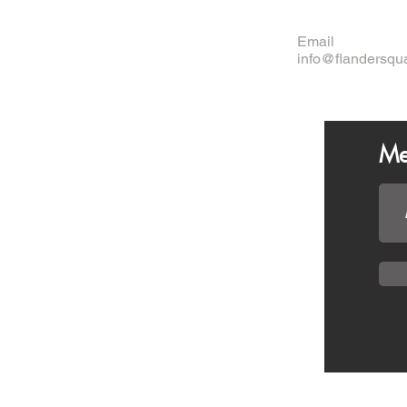
Email
info@flandersqu
Me