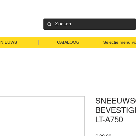
NIEUWS
CATALOOG
Selectie menu vo
SNEEUWS
BEVESTIG
LT-A750
Prijs