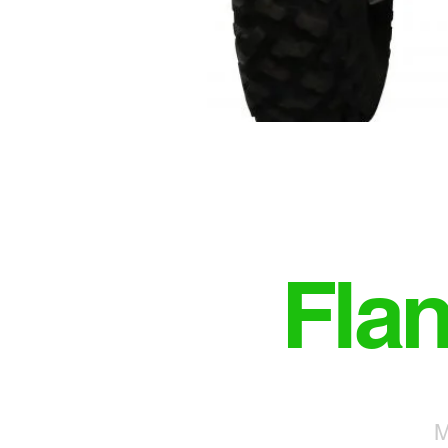
Fla
M