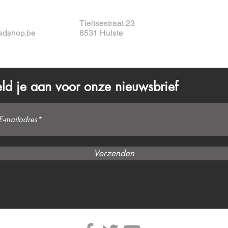
Tieltsestraat 23
adshop.be
8531 Hulste
ld je aan voor onze nieuwsbrief
Verzenden